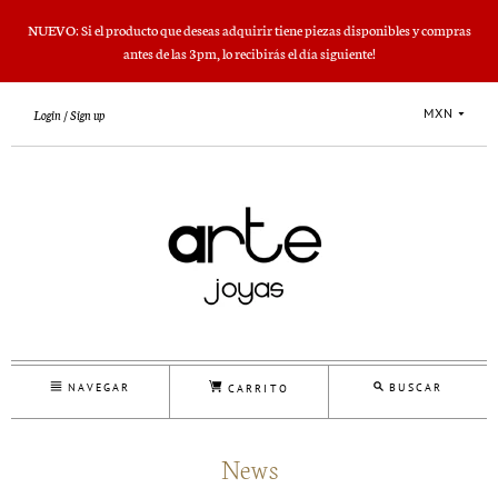
NUEVO: Si el producto que deseas adquirir tiene piezas disponibles y compras
antes de las 3pm, lo recibirás el día siguiente!
MXN
Login
Sign up
NAVEGAR
BUSCAR
CARRITO
News