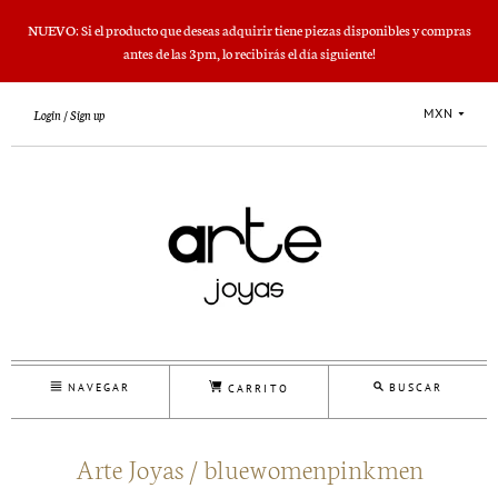
NUEVO: Si el producto que deseas adquirir tiene piezas disponibles y compras
antes de las 3pm, lo recibirás el día siguiente!
MXN
Login
Sign up
NAVEGAR
BUSCAR
CARRITO
Arte Joyas / bluewomenpinkmen